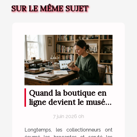
SUR LE MÊME SUJET
Quand la boutique en
ligne devient le musée
secret des
7 juin 2026 0h
collectionneurs
Longtemps, les collectionneurs ont