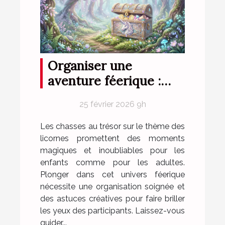
Organiser une
aventure féerique :
conseils pour une
25 février 2026 9h
chasse au trésor sur le
thème des licornes
Les chasses au trésor sur le thème des
licornes promettent des moments
magiques et inoubliables pour les
enfants comme pour les adultes.
Plonger dans cet univers féerique
nécessite une organisation soignée et
des astuces créatives pour faire briller
les yeux des participants. Laissez-vous
guider...