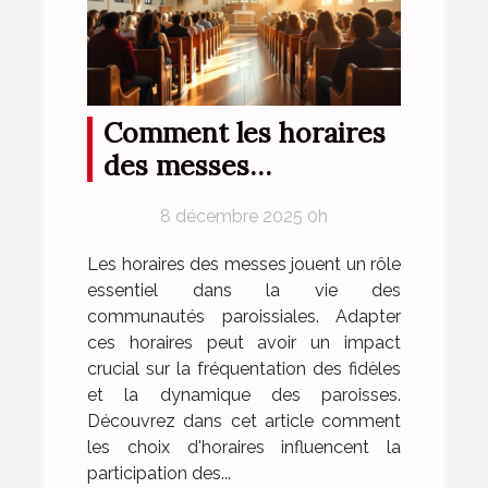
Comment les horaires
des messes
influencent la
8 décembre 2025 0h
fréquentation des
paroissiens ?
Les horaires des messes jouent un rôle
essentiel dans la vie des
communautés paroissiales. Adapter
ces horaires peut avoir un impact
crucial sur la fréquentation des fidèles
et la dynamique des paroisses.
Découvrez dans cet article comment
les choix d'horaires influencent la
participation des...