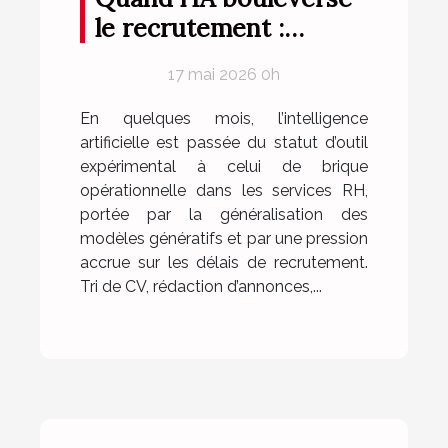
le recrutement :
retours d’expérience
17 mai 2026 0h
concrets en RH
En quelques mois, l’intelligence
artificielle est passée du statut d’outil
expérimental à celui de brique
opérationnelle dans les services RH,
portée par la généralisation des
modèles génératifs et par une pression
accrue sur les délais de recrutement.
Tri de CV, rédaction d’annonces,...