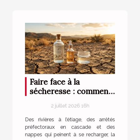
Faire face à la
sécheresse : comment
les produits aqueux
2 juillet 2026 16h
innovants ouvrent la
voie
Des rivières à l’étiage, des arrêtés
préfectoraux en cascade et des
nappes qui peinent à se recharger, la