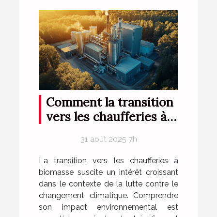
Comment la transition
vers les chaufferies à
biomasse influe-t-elle
31 août 2025 7h
sur l'environnement ?
La transition vers les chaufferies à
biomasse suscite un intérêt croissant
dans le contexte de la lutte contre le
changement climatique. Comprendre
son impact environnemental est