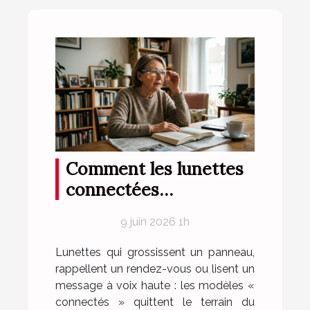
Comment les lunettes
connectées
chamboulent la routine
9 juin 2026 1h
optique des seniors
Lunettes qui grossissent un panneau,
rappellent un rendez-vous ou lisent un
message à voix haute : les modèles «
connectés » quittent le terrain du