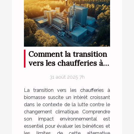
Comment la transition
vers les chaufferies à
biomasse influe-t-elle
31 août 2025 7h
sur l'environnement ?
La transition vers les chaufferies à
biomasse suscite un intérêt croissant
dans le contexte de la lutte contre le
changement climatique. Comprendre
son impact environnemental est
essentiel pour évaluer les bénéfices et
les limites de cette alternative