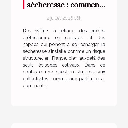
sécheresse : comment
les produits aqueux
2 juillet 2026 16h
innovants ouvrent la
voie
Des rivières à l’étiage, des arrêtés
préfectoraux en cascade et des
nappes qui peinent à se recharger, la
sécheresse s’installe comme un risque
structurel en France, bien au-delà des
seuls épisodes estivaux. Dans ce
contexte, une question s’impose aux
collectivités comme aux particuliers :
comment...