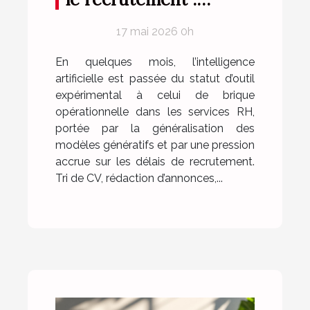
retours d’expérience
17 mai 2026 0h
concrets en RH
En quelques mois, l’intelligence
artificielle est passée du statut d’outil
expérimental à celui de brique
opérationnelle dans les services RH,
portée par la généralisation des
modèles génératifs et par une pression
accrue sur les délais de recrutement.
Tri de CV, rédaction d’annonces,...