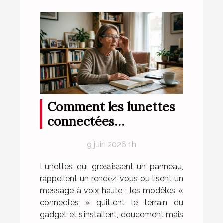
Comment les lunettes
connectées
chamboulent la routine
9 juin 2026 1h
optique des seniors
Lunettes qui grossissent un panneau,
rappellent un rendez-vous ou lisent un
message à voix haute : les modèles «
connectés » quittent le terrain du
gadget et s’installent, doucement mais