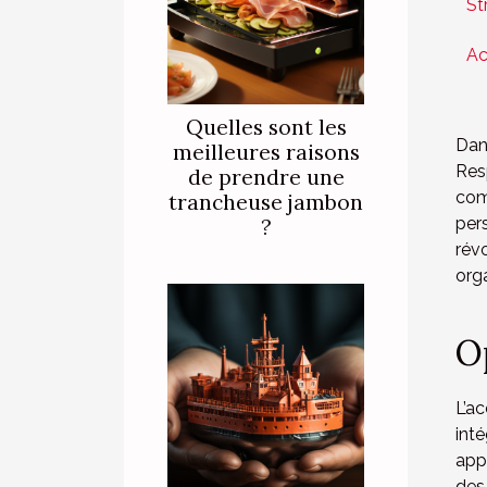
St
Ac
Quelles sont les
Dan
meilleures raisons
Res
de prendre une
com
trancheuse jambon
per
?
rév
orga
O
L’a
int
appr
des