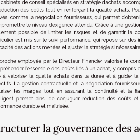
 cabinets de conseil spécialisés en stratégie d’achats accomp
éduction des coûts tout en renforçant la qualité achats. Pour
ivés, comme la négociation fournisseurs, qui permet d’obteni
promettre le niveau d’exigence attendu. Grâce à une gestion c
lement possible de limiter les risques et de garantir la
iculier est mis sur le suivi performance, qui repose sur des 
ficacité des actions menées et ajuster la stratégie si nécessaire
pproche employée par le Directeur Financier valorise le co
ppréhender l’ensemble des coûts liés à un achat, y compris c
e à valoriser la qualité achats dans la durée et à guider la
ectifs. La gestion contractuelle et la négociation fournisseu
uriser les marges tout en assurant la continuité et la fi
elligent permet ainsi de conjuguer réduction des coûts et 
formance durable et maîtrisée.
tructurer la gouvernance des 