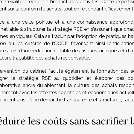
matérialité précise de l’impact des activités. Cette expertis
ent sur la conformité achats, tout en répondant efficacement a
ce à une veille pointue et à une connaissance approfondi
inet aide à structurer la stratégie RSE en s’assurant que cha
mes en vigueur. Cela se traduit par l’adoption de pratiques ha
00 ou les critères de l’OCDE, favorisant ainsi l’anticipatio
fite alors d’une réduction notable des risques juridiques et d
lleure traçabilité des achats responsables.
ntervention du cabinet facilite également la formation des é
égrer la stratégie RSE au quotidien et élaborer des pol
laborative ancre durablement la culture des achats respons
lignement avec les attentes sociétales et économiques actuell
éficient ainsi d’une démarche transparente et structurée, fact
duire les coûts sans sacrifier l