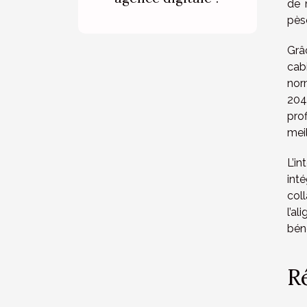
de 
pès
Grâ
cab
nor
204
pro
mei
L’i
int
col
l’a
bén
Ré