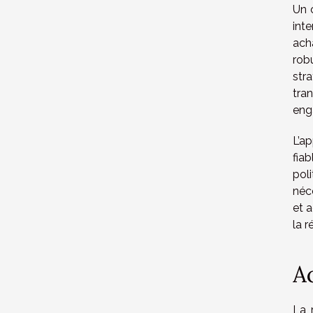
Un 
int
ach
rob
str
tran
eng
L’a
fia
pol
néc
et 
la r
A
La 