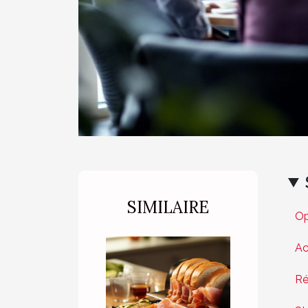
SIMILAIRE
Op
Ac
Ré