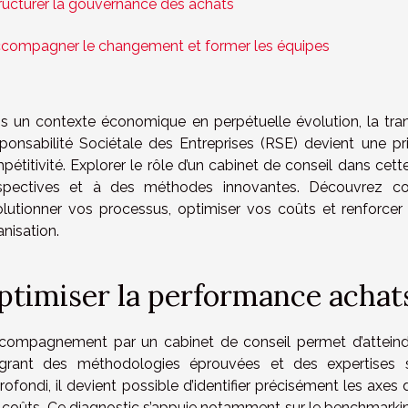
ructurer la gouvernance des achats
compagner le changement et former les équipes
s un contexte économique en perpétuelle évolution, la tran
ponsabilité Sociétale des Entreprises (RSE) devient une pri
pétitivité. Explorer le rôle d’un cabinet de conseil dans cet
spectives et à des méthodes innovantes. Découvrez
olutionner vos processus, optimiser vos coûts et renforcer
nisation.
ptimiser la performance achat
ccompagnement par un cabinet de conseil permet d’attein
égrant des méthodologies éprouvées et des expertises s
ofondi, il devient possible d’identifier précisément les axes
 coûts. Ce diagnostic s’appuie notamment sur le benchmarki