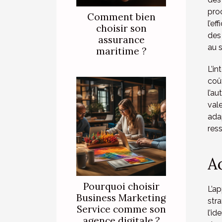
pro
Comment bien
l’e
choisir son
des 
assurance
au 
maritime ?
L’i
coû
l’a
val
ada
res
Ac
Pourquoi choisir
L’a
Business Marketing
str
Service comme son
l’id
agence digitale ?