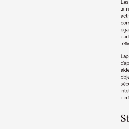
Les
la r
act
com
éga
part
l’ef
L’a
d’a
aid
obj
séc
int
per
S