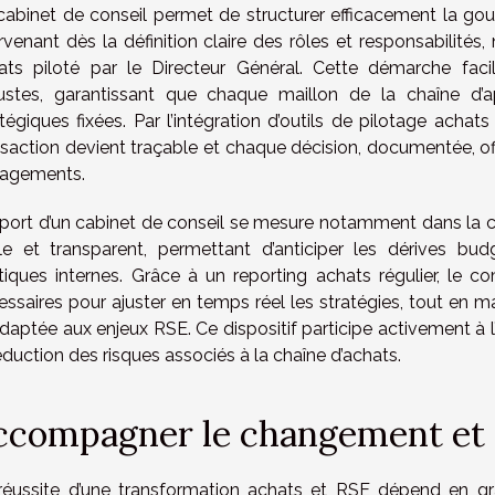
cabinet de conseil permet de structurer efficacement la gou
ervenant dès la définition claire des rôles et responsabilité
ats piloté par le Directeur Général. Cette démarche facili
ustes, garantissant que chaque maillon de la chaîne d’a
atégiques fixées. Par l’intégration d’outils de pilotage acha
saction devient traçable et chaque décision, documentée, offra
agements.
pport d’un cabinet de conseil se mesure notamment dans la c
ble et transparent, permettant d’anticiper les dérives bu
itiques internes. Grâce à un reporting achats régulier, le 
essaires pour ajuster en temps réel les stratégies, tout en
adaptée aux enjeux RSE. Ce dispositif participe activement à 
éduction des risques associés à la chaîne d’achats.
ccompagner le changement et 
réussite d’une transformation achats et RSE dépend en gr