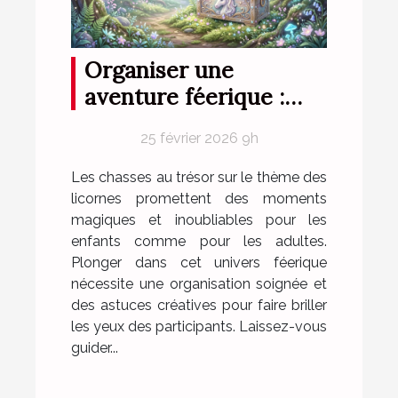
Organiser une
aventure féerique :
conseils pour une
25 février 2026 9h
chasse au trésor sur le
thème des licornes
Les chasses au trésor sur le thème des
licornes promettent des moments
magiques et inoubliables pour les
enfants comme pour les adultes.
Plonger dans cet univers féerique
nécessite une organisation soignée et
des astuces créatives pour faire briller
les yeux des participants. Laissez-vous
guider...