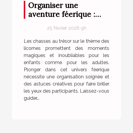
Organiser une
aventure féerique :
conseils pour une
25 février 2026 9h
chasse au trésor sur le
thème des licornes
Les chasses au trésor sur le thème des
licornes promettent des moments
magiques et inoubliables pour les
enfants comme pour les adultes.
Plonger dans cet univers féerique
nécessite une organisation soignée et
des astuces créatives pour faire briller
les yeux des participants. Laissez-vous
guider...