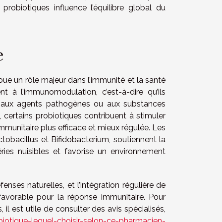
robiotiques influence l’équilibre global du
e
joue un rôle majeur dans l’immunité et la santé
t à l’immunomodulation, c’est-à-dire qu’ils
ce aux agents pathogènes ou aux substances
e, certains probiotiques contribuent à stimuler
mmunitaire plus efficace et mieux régulée. Les
obacillus et Bifidobacterium, soutiennent la
éries nuisibles et favorise un environnement
nses naturelles, et l’intégration régulière de
 favorable pour la réponse immunitaire. Pour
il est utile de consulter des avis spécialisés,
biotique-lequel-choisir-selon-ce-pharmacien-