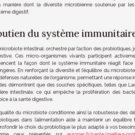
a manière dont la diversité microbienne soutenue par les p
tème digestif.
outien du système immunitair
icrobiote intestinal, orchestré par l’action des probiotiques, 
estive. Ces micro-organismes vivants participent activemen
luencent la façon dont le système immunitaire réagit fa
ngères. En renforçant la diversité et l’équilibre du microbiot
 défenses naturelles de l’organisme, permettant une réponse i
des démontrent que des souches spécifiques, telles que Lact
rière intestinale, ce qui empêche la prolifération des bact
ice à la santé digestive.
qualité du microbiote conditionne ainsi la robustesse des défe
biotiques dans l’alimentation aide à maintenir un équilibre
ofondir le choix du probiotique le plus adapté à vos besoins, 
mme ceux présentés sur
europe1.fr/sante/meilleur-pro