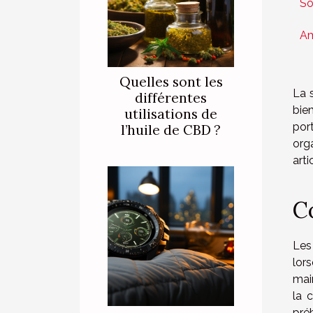
So
Am
Quelles sont les
La s
différentes
bie
utilisations de
por
l’huile de CBD ?
orga
arti
C
Les
lor
main
la 
préb