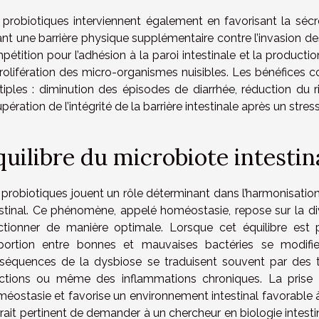
 probiotiques interviennent également en favorisant la séc
ant une barrière physique supplémentaire contre l’invasion de
étition pour l’adhésion à la paroi intestinale et la producti
prolifération des micro-organismes nuisibles. Les bénéfices co
tiples : diminution des épisodes de diarrhée, réduction du ri
pération de l’intégrité de la barrière intestinale après un stre
quilibre du microbiote intestin
 probiotiques jouent un rôle déterminant dans l’harmonisation 
estinal. Ce phénomène, appelé homéostasie, repose sur la div
ctionner de manière optimale. Lorsque cet équilibre est 
portion entre bonnes et mauvaises bactéries se modifie
séquences de la dysbiose se traduisent souvent par des tro
ections ou même des inflammations chroniques. La prise d
méostasie et favorise un environnement intestinal favorable à
serait pertinent de demander à un chercheur en biologie intes