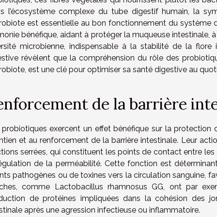
s l’écosystème complexe du tube digestif humain, la symb
robiote est essentielle au bon fonctionnement du système d
monie bénéfique, aidant à protéger la muqueuse intestinale, à 
ersité microbienne, indispensable à la stabilité de la flore
estive révèlent que la compréhension du rôle des probiotiqu
obiote, est une clé pour optimiser sa santé digestive au quoti
enforcement de la barrière inte
 probiotiques exercent un effet bénéfique sur la protection
ntien et au renforcement de la barrière intestinale. Leur ac
tions serrées, qui constituent les points de contact entre les 
régulation de la perméabilité. Cette fonction est détermin
ts pathogènes ou de toxines vers la circulation sanguine, favo
ches, comme Lactobacillus rhamnosus GG, ont par exem
duction de protéines impliquées dans la cohésion des jon
stinale après une agression infectieuse ou inflammatoire.