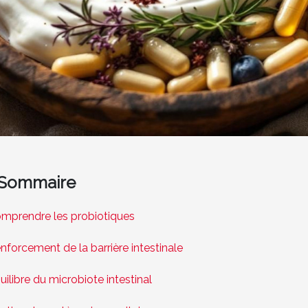
Sommaire
mprendre les probiotiques
nforcement de la barrière intestinale
uilibre du microbiote intestinal