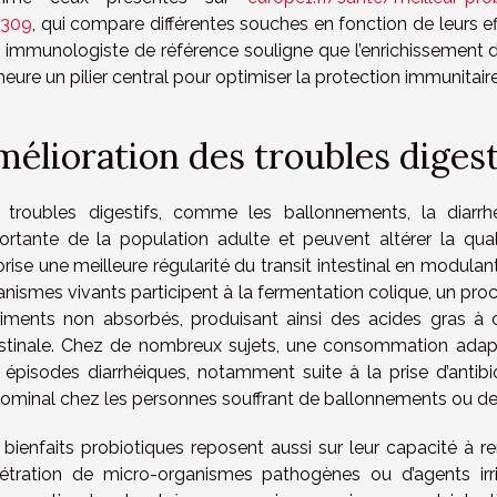
309
, qui compare différentes souches en fonction de leurs eff
n immunologiste de référence souligne que l’enrichissement 
ure un pilier central pour optimiser la protection immunitaire 
mélioration des troubles digest
 troubles digestifs, comme les ballonnements, la diarrhé
ortante de la population adulte et peuvent altérer la quali
rise une meilleure régularité du transit intestinal en modulant
anismes vivants participent à la fermentation colique, un pro
riments non absorbés, produisant ainsi des acides gras à
estinale. Chez de nombreux sujets, une consommation adap
 épisodes diarrhéiques, notamment suite à la prise d’antibi
ominal chez les personnes souffrant de ballonnements ou de
bienfaits probiotiques reposent aussi sur leur capacité à renfo
étration de micro-organismes pathogènes ou d’agents irr