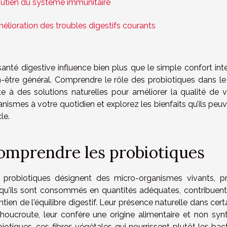
utien du système immunitaire
élioration des troubles digestifs courants
anté digestive influence bien plus que le simple confort intest
n-être général. Comprendre le rôle des probiotiques dans le
te à des solutions naturelles pour améliorer la qualité de
nismes à votre quotidien et explorez les bienfaits qu’ils peu
cle.
omprendre les probiotiques
 probiotiques désignent des micro-organismes vivants, pr
squ'ils sont consommés en quantités adéquates, contribuent
tien de l'équilibre digestif. Leur présence naturelle dans cer
choucroute, leur confère une origine alimentaire et non syn
iotiques, ces fibres végétales qui nourrissent plutôt les bact