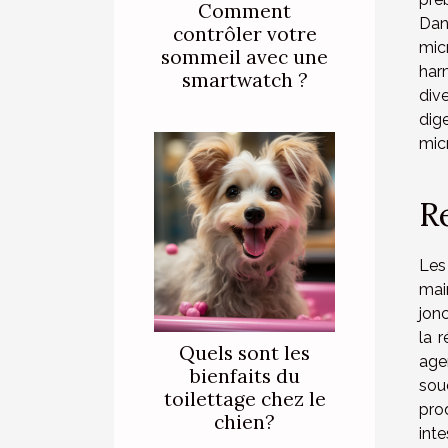
Comment
Dan
contrôler votre
mic
sommeil avec une
har
smartwatch ?
div
dig
micr
R
Les
mai
jonc
la 
Quels sont les
agen
bienfaits du
sou
toilettage chez le
pro
chien?
inte