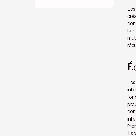
Les
cré
comp
la 
mul
récu
É
Les
int
fon
pro
con
inf
l’ho
Il 