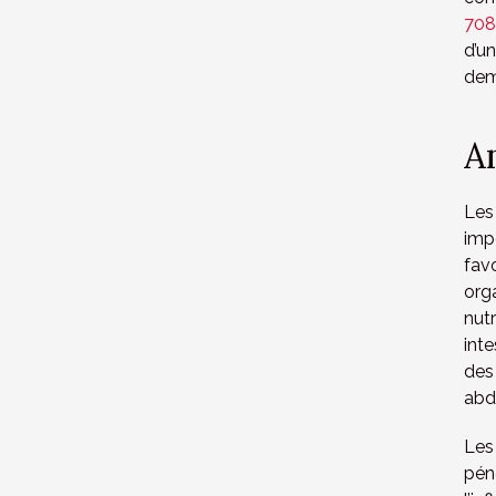
708
d’u
deme
A
Les
imp
favo
org
nut
int
des
abd
Les 
pén