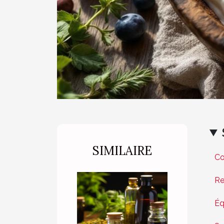
SIMILAIRE
Co
Re
Éq