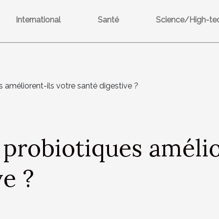
International
Santé
Science/High-te
améliorent-ils votre santé digestive ?
probiotiques amélio
ve ?