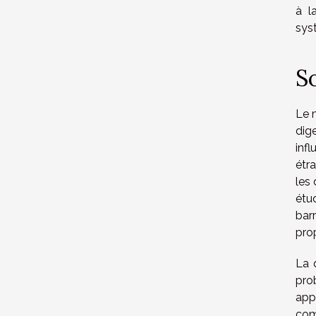
à l
sys
S
Le m
dig
inf
étra
les
étu
bar
prop
La 
pro
appr
co