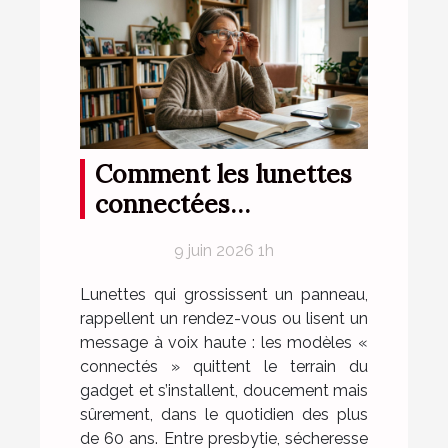
Comment les lunettes
connectées
chamboulent la routine
9 juin 2026 1h
optique des seniors
Lunettes qui grossissent un panneau,
rappellent un rendez-vous ou lisent un
message à voix haute : les modèles «
connectés » quittent le terrain du
gadget et s’installent, doucement mais
sûrement, dans le quotidien des plus
de 60 ans. Entre presbytie, sécheresse