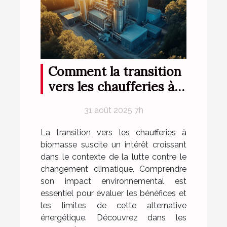
Comment la transition
vers les chaufferies à
biomasse influe-t-elle
31 août 2025 7h
sur l'environnement ?
La transition vers les chaufferies à
biomasse suscite un intérêt croissant
dans le contexte de la lutte contre le
changement climatique. Comprendre
son impact environnemental est
essentiel pour évaluer les bénéfices et
les limites de cette alternative
énergétique. Découvrez dans les