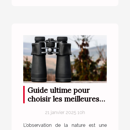
Guide ultime pour
choisir les meilleures
jumelles pour
21 janvier 2025 10h
l'observation de la
nature
L'observation de la nature est une