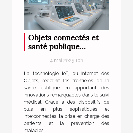
Objets connectés et
santé publique
comment la
4 mai 2025 10h
technologie IoT
révolutionne le suivi
La technologie IoT, ou Internet des
médical
Objets, redéfinit les frontières de la
santé publique en apportant des
innovations remarquables dans le suivi
médical. Grâce à des dispositifs de
plus en plus sophistiqués et
interconnectés, la prise en charge des
patients et la prévention des
maladies...