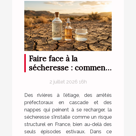
Faire face à la
sécheresse : comment
les produits aqueux
2 juillet 2026 16h
innovants ouvrent la
voie
Des rivières à l’étiage, des arrêtés
préfectoraux en cascade et des
nappes qui peinent à se recharger, la
sécheresse s’installe comme un risque
structurel en France, bien au-delà des
seuls épisodes estivaux. Dans ce