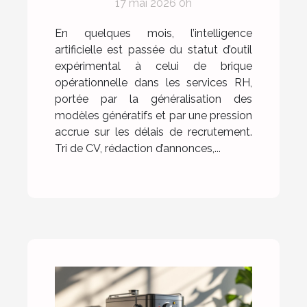
17 mai 2026 0h
concrets en RH
En quelques mois, l’intelligence
artificielle est passée du statut d’outil
expérimental à celui de brique
opérationnelle dans les services RH,
portée par la généralisation des
modèles génératifs et par une pression
accrue sur les délais de recrutement.
Tri de CV, rédaction d’annonces,...