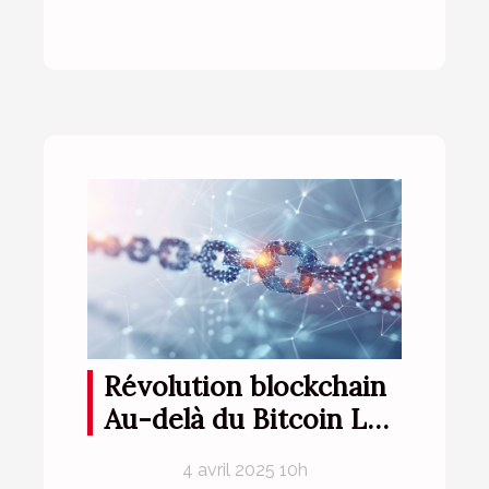
Révolution blockchain
Au-delà du Bitcoin Les
utilisations innovantes
4 avril 2025 10h
de la technologie