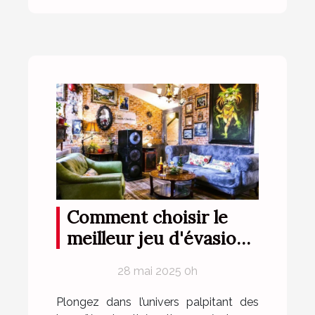
Comment choisir le
meilleur jeu d'évasion
thématique pour votre
28 mai 2025 0h
prochaine aventure
Plongez dans l’univers palpitant des