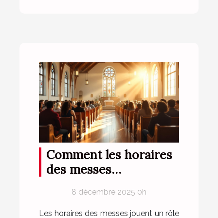
Comment les horaires
des messes
influencent la
8 décembre 2025 0h
fréquentation des
paroissiens ?
Les horaires des messes jouent un rôle