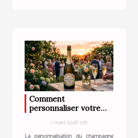
Comment
personnaliser votre
champagne pour des
1 mars 2026 12h
occasions spéciales ?
La personnalisation du champagne