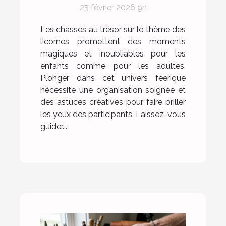
25 février 2026 9h
chasse au trésor sur le
thème des licornes
Les chasses au trésor sur le thème des
licornes promettent des moments
magiques et inoubliables pour les
enfants comme pour les adultes.
Plonger dans cet univers féerique
nécessite une organisation soignée et
des astuces créatives pour faire briller
les yeux des participants. Laissez-vous
guider...