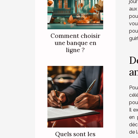
jou
aux
pou
vous
pour
Comment choisir
gui
une banque en
ligne ?
D
a
Pour
célè
pou
Il 
en 
déco
de 
Quels sont les