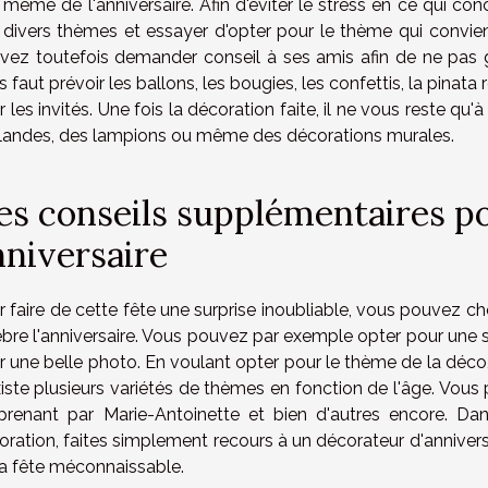
r même de l'anniversaire. Afin d'éviter le stress en ce qui c
 divers thèmes et essayer d'opter pour le thème qui convient
vez toutefois demander conseil à ses amis afin de ne pas gâch
 faut prévoir les ballons, les bougies, les confettis, la pinata
 les invités. Une fois la décoration faite, il ne vous reste qu'
rlandes, des lampions ou même des décorations murales.
es conseils supplémentaires po
nniversaire
 faire de cette fête une surprise inoubliable, vous pouvez cho
bre l'anniversaire. Vous pouvez par exemple opter pour une sor
r une belle photo. En voulant opter pour le thème de la déco, 
existe plusieurs variétés de thèmes en fonction de l'âge. Vou
prenant par Marie-Antoinette et bien d'autres encore. Dan
ration, faites simplement recours à un décorateur d'anniversai
la fête méconnaissable.