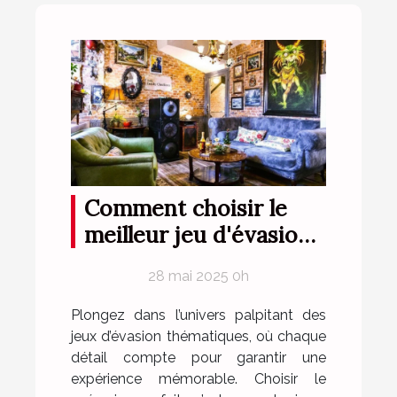
Comment choisir le
meilleur jeu d'évasion
thématique pour votre
28 mai 2025 0h
prochaine aventure
Plongez dans l’univers palpitant des
jeux d’évasion thématiques, où chaque
détail compte pour garantir une
expérience mémorable. Choisir le