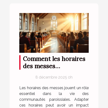
Comment les horaires
des messes
influencent la
8 décembre 2025 0h
fréquentation des
paroissiens ?
Les horaires des messes jouent un rôle
essentiel dans la vie des
communautés paroissiales. Adapter
ces horaires peut avoir un impact