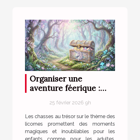
Organiser une
aventure féerique :
conseils pour une
25 février 2026 9h
chasse au trésor sur le
thème des licornes
Les chasses au trésor sur le thème des
licornes promettent des moments
magiques et inoubliables pour les
enfants comme pour les adultes.