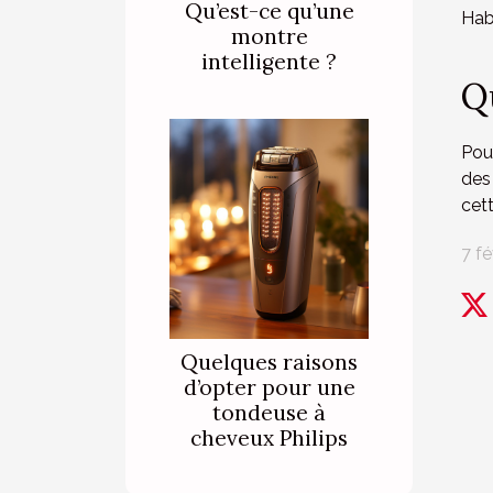
Qu’est-ce qu’une
Habi
montre
intelligente ?
Q
Pour
des
cett
7 fé
Quelques raisons
d’opter pour une
tondeuse à
cheveux Philips