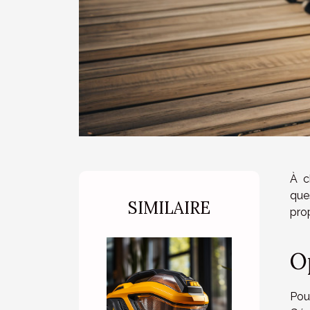
À c
ques
SIMILAIRE
pro
O
Pou