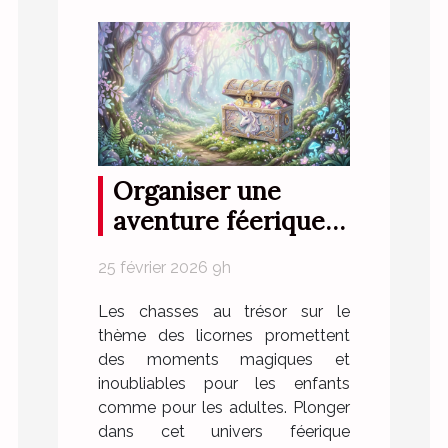
Organiser une
aventure féerique :
conseils pour une
25 février 2026 9h
chasse au trésor
sur le thème des
Les chasses au trésor sur le
licornes
thème des licornes promettent
des moments magiques et
inoubliables pour les enfants
comme pour les adultes. Plonger
dans cet univers féerique