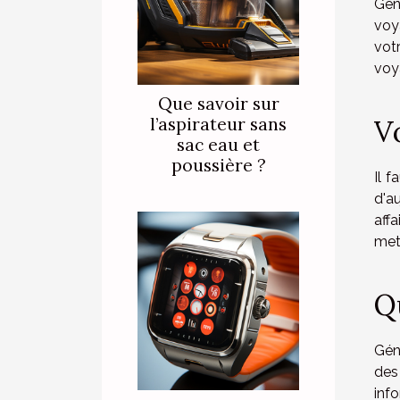
Gén
voy
vot
voya
Que savoir sur
l’aspirateur sans
V
sac eau et
poussière ?
Il 
d'a
affa
met
Qu
Géné
des
inf