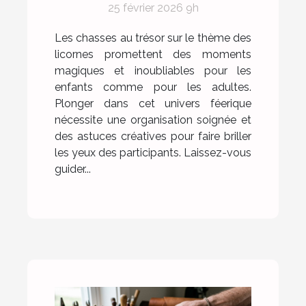
25 février 2026 9h
chasse au trésor sur le
thème des licornes
Les chasses au trésor sur le thème des
licornes promettent des moments
magiques et inoubliables pour les
enfants comme pour les adultes.
Plonger dans cet univers féerique
nécessite une organisation soignée et
des astuces créatives pour faire briller
les yeux des participants. Laissez-vous
guider...