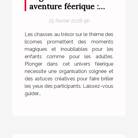
aventure féerique :
conseils pour une
25 février 2026 9h
chasse au trésor sur le
thème des licornes
Les chasses au trésor sur le thème des
licornes promettent des moments
magiques et inoubliables pour les
enfants comme pour les adultes.
Plonger dans cet univers féerique
nécessite une organisation soignée et
des astuces créatives pour faire briller
les yeux des participants. Laissez-vous
guider...