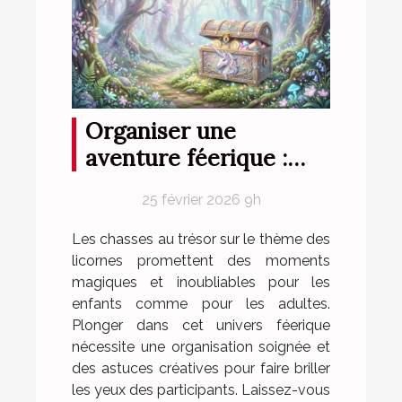
Organiser une
aventure féerique :
conseils pour une
25 février 2026 9h
chasse au trésor sur le
thème des licornes
Les chasses au trésor sur le thème des
licornes promettent des moments
magiques et inoubliables pour les
enfants comme pour les adultes.
Plonger dans cet univers féerique
nécessite une organisation soignée et
des astuces créatives pour faire briller
les yeux des participants. Laissez-vous