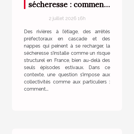
sécheresse : comment
les produits aqueux
2 juillet 2026 16h
innovants ouvrent la
voie
Des rivières à l’étiage, des arrêtés
préfectoraux en cascade et des
nappes qui peinent à se recharger, la
sécheresse s’installe comme un risque
structurel en France, bien au-delà des
seuls épisodes estivaux. Dans ce
contexte, une question s’impose aux
collectivités comme aux particuliers :
comment...