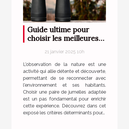
Guide ultime pour
choisir les meilleures
jumelles pour
21 janvier 2025 10h
l'observation de la
nature
L'observation de la nature est une
activité qui allie détente et découverte,
permettant de se reconnecter avec
l'environnement et ses habitants.
Choisir une paire de jumelles adaptée
est un pas fondamental pour enrichir
cette expérience. Découvrez dans cet
exposé les critères déterminants pour...