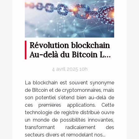
Révolution blockchain
Au-delà du Bitcoin Les
utilisations innovantes
4 avril 2025 10h
de la technologie
distribuée
La blockchain est souvent synonyme
de Bitcoin et de cryptomonnaires, mais
son potentiel s'étend bien au-delà de
ces premières applications. Cette
technologie de registre distribué ouvre
un monde de possibilités innovantes,
transformant radicalement des
secteurs divers et remodelant nos...