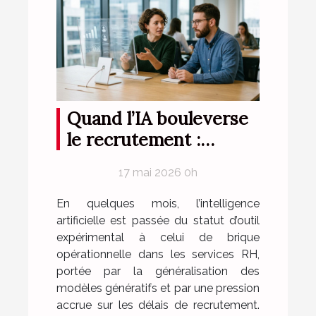
Quand l’IA bouleverse
le recrutement :
retours d’expérience
17 mai 2026 0h
concrets en RH
En quelques mois, l’intelligence
artificielle est passée du statut d’outil
expérimental à celui de brique
opérationnelle dans les services RH,
portée par la généralisation des
modèles génératifs et par une pression
accrue sur les délais de recrutement.