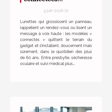
chamboulent la routine
9 juin 2026 1h
optique des seniors
Lunettes qui grossissent un panneau,
rappellent un rendez-vous ou lisent un
message à voix haute : les modèles «
connectés » quittent le terrain du
gadget et s’installent, doucement mais
sûrement, dans le quotidien des plus
de 60 ans. Entre presbytie, sécheresse
oculaire et suivi médical plus...