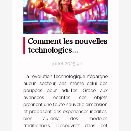
Comment les nouvelles
technologies
améliorent-elles les
1 juillet 2025 9h
poupées pour adultes
?
La révolution technologique n’épargne
aucun secteur, pas même celui des
poupées pour adultes. Grâce aux
avancées récentes, ces objets
prennent une toute nouvelle dimension
et proposent des expériences inédites,
bien au-delà des modèles
traditionnels. Découvrez dans cet