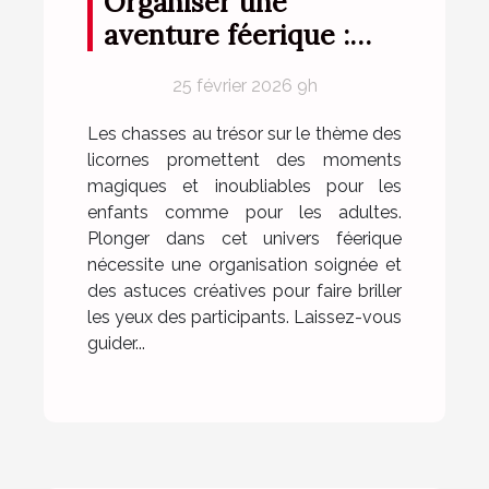
Organiser une
aventure féerique :
conseils pour une
25 février 2026 9h
chasse au trésor sur le
thème des licornes
Les chasses au trésor sur le thème des
licornes promettent des moments
magiques et inoubliables pour les
enfants comme pour les adultes.
Plonger dans cet univers féerique
nécessite une organisation soignée et
des astuces créatives pour faire briller
les yeux des participants. Laissez-vous
guider...