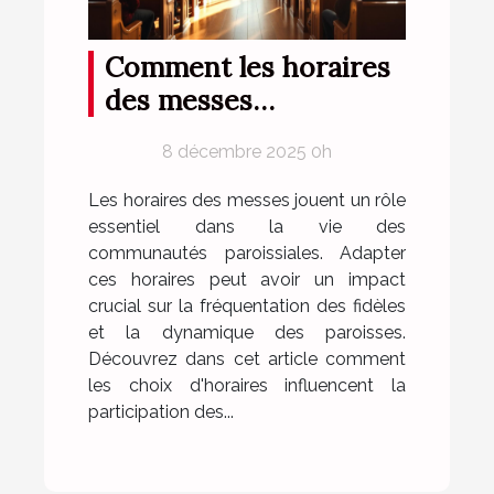
Comment les horaires
des messes
influencent la
8 décembre 2025 0h
fréquentation des
paroissiens ?
Les horaires des messes jouent un rôle
essentiel dans la vie des
communautés paroissiales. Adapter
ces horaires peut avoir un impact
crucial sur la fréquentation des fidèles
et la dynamique des paroisses.
Découvrez dans cet article comment
les choix d'horaires influencent la
participation des...