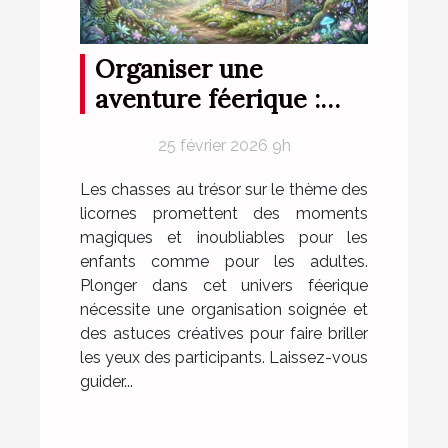
Organiser une
aventure féerique :
conseils pour une
25 février 2026 9h
chasse au trésor sur le
thème des licornes
Les chasses au trésor sur le thème des
licornes promettent des moments
magiques et inoubliables pour les
enfants comme pour les adultes.
Plonger dans cet univers féerique
nécessite une organisation soignée et
des astuces créatives pour faire briller
les yeux des participants. Laissez-vous
guider...